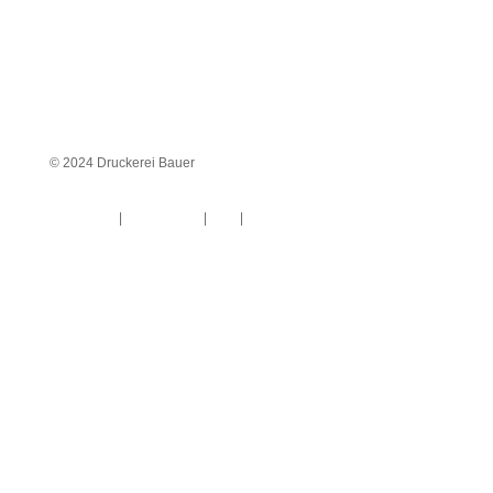
© 2024 Druckerei Bauer
Impressum
|
Datenschutz
|
AGB
|
Hinweisgebersystem