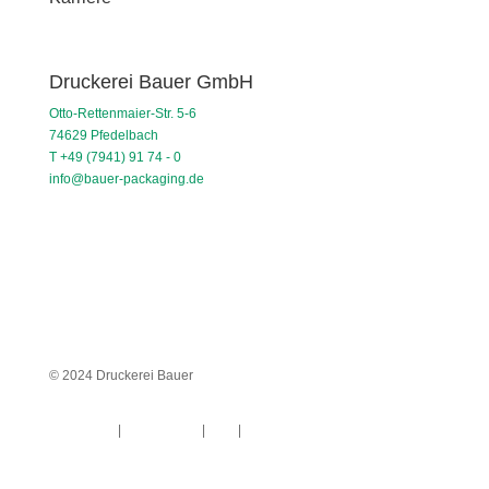
Druckerei Bauer GmbH
Otto-Rettenmaier-Str. 5-6
74629 Pfedelbach
T +49 (7941) 91 74 - 0
info@bauer-packaging.de
© 2024 Druckerei Bauer
Impressum
|
Datenschutz
|
AGB
|
Hinweisgebersystem